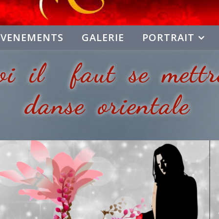
EVENEMENTS
GALERIE
PORTRAIT
oi il faut se mettr
danse orientale